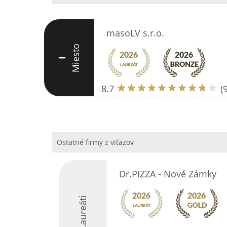
masoLV s.r.o.
Miesto
I
8.7
(9
Ostatné firmy z viťazov
Dr.PIZZA - Nové Zámky
Laureáti