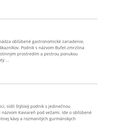
hádza obľúbené gastronomické zariadenie,
zákazníkov. Podnik s názvom Bufet-zmrzlina
ostinným prostredím a pestrou ponukou
ý ...
lici, sídli štýlový podnik s jedinečnou
d názvom Kaviareň pod vežami. Ide o obľúbené
litnej kávy a rozmanitých gurmánskych