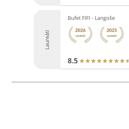
Bufet FIFI - Langoše
Laureáti
8.5