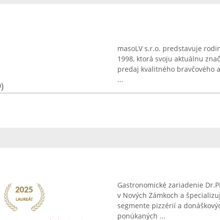
masoLV s.r.o. predstavuje rod
1998, ktorá svoju aktuálnu zna
predaj kvalitného bravčového a
...
)
Gastronomické zariadenie Dr.PI
v Nových Zámkoch a špecializuj
segmente pizzérií a donáškovýc
ponúkaných ...