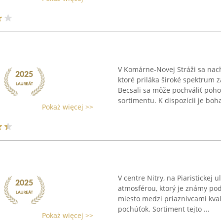
V Komárne-Novej Stráži sa nac
ktoré priláka široké spektrum 
Becsali sa môže pochváliť poh
sortimentu. K dispozícii je bohat
Pokaż więcej >>
V centre Nitry, na Piaristickej u
atmosférou, ktorý je známy po
miesto medzi priaznivcami kva
pochúťok. Sortiment tejto ...
Pokaż więcej >>