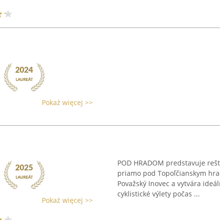
Pokaż więcej >>
POD HRADOM predstavuje reštau
priamo pod Topoľčianskym hra
Považský Inovec a vytvára ideál
cyklistické výlety počas ...
Pokaż więcej >>