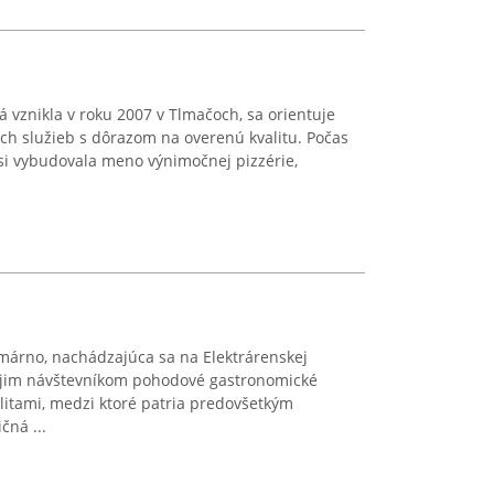
rá vznikla v roku 2007 v Tlmačoch, sa orientuje
ch služieb s dôrazom na overenú kvalitu. Počas
i vybudovala meno výnimočnej pizzérie,
márno, nachádzajúca sa na Elektrárenskej
ojim návštevníkom pohodové gastronomické
alitami, medzi ktoré patria predovšetkým
čná ...