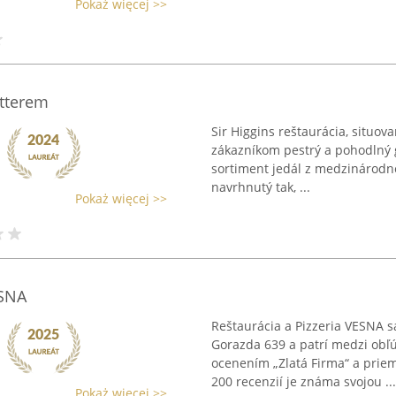
Pokaż więcej >>
étterem
Sir Higgins reštaurácia, situo
zákazníkom pestrý a pohodlný g
sortiment jedál z medzinárodnej
navrhnutý tak, ...
Pokaż więcej >>
ESNA
Reštaurácia a Pizzeria VESNA 
Gorazda 639 a patrí medzi obľú
ocenením „Zlatá Firma“ a prie
200 recenzií je známa svojou ...
Pokaż więcej >>