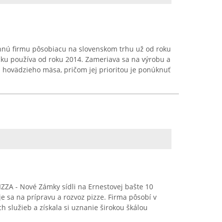
innú firmu pôsobiacu na slovenskom trhu už od roku
čku používa od roku 2014. Zameriava sa na výrobu a
 hovädzieho mäsa, pričom jej prioritou je ponúknuť
ZZA - Nové Zámky sídli na Ernestovej bašte 10
e sa na prípravu a rozvoz pizze. Firma pôsobí v
h služieb a získala si uznanie širokou škálou