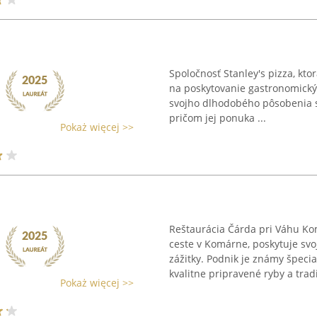
Spoločnosť Stanley's pizza, kto
na poskytovanie gastronomický
svojho dlhodobého pôsobenia s
pričom jej ponuka ...
Pokaż więcej >>
Reštaurácia Čárda pri Váhu Ko
ceste v Komárne, poskytuje sv
zážitky. Podnik je známy špeci
kvalitne pripravené ryby a tradi
Pokaż więcej >>