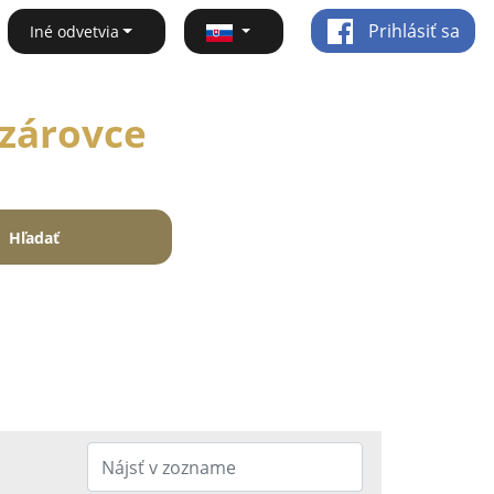
Prihlásiť sa
Iné odvetvia
ozárovce
Hľadať