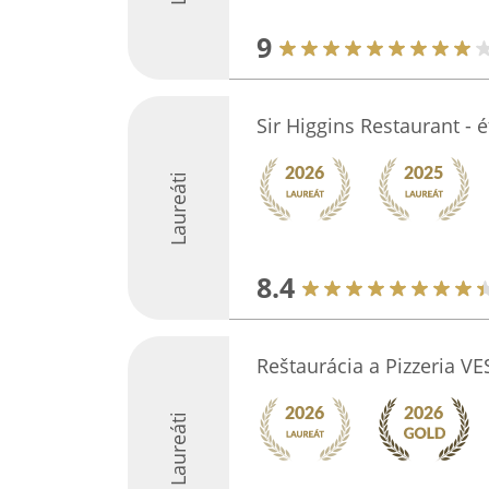
9
Sir Higgins Restaurant - 
Laureáti
8.4
Reštaurácia a Pizzeria V
Laureáti