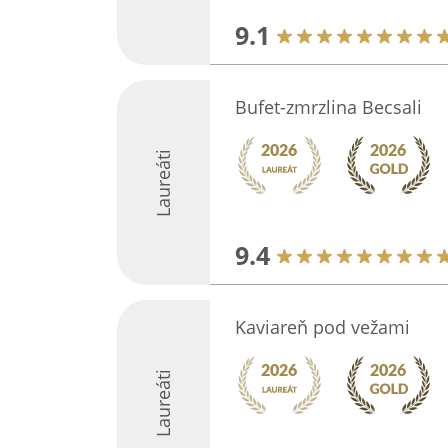
9.1
Bufet-zmrzlina Becsali
Laureáti
9.4
Kaviareň pod vežami
Laureáti