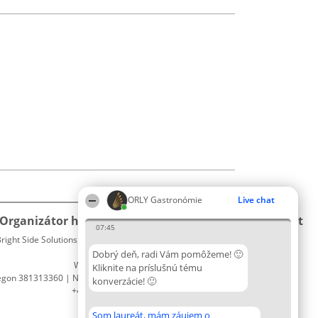
ORLY Gastronómie
Live chat
Organizátor hodnotenia
Hodnotenie
Kontakt
07:45
right Side Solutions sp. z o. o. sp. k.
Laureáti
Kontakt
ul. Ruska 22
Lista
Dobrý deň, radi Vám pomôžeme! 🙂
Wrocław 50-079
wszystkich
Kliknite na príslušnú tému
egon 381313360 | NIP 8943132676
Laureatów
konverzácie! 🙂
+48 508 492 400
Podmienky
Obchodné
Som laureát, mám záujem o
podmienky