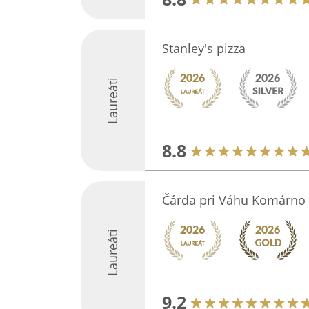
Stanley's pizza
Laureáti
8.8
Čárda pri Váhu Komárno
Laureáti
9.2