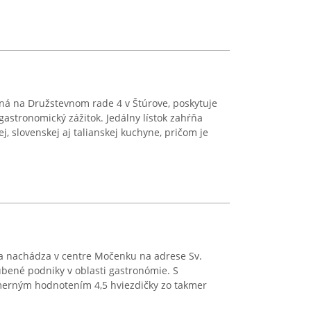
vaná na Družstevnom rade 4 v Štúrove, poskytuje
astronomický zážitok. Jedálny lístok zahŕňa
, slovenskej aj talianskej kuchyne, pričom je
sa nachádza v centre Močenku na adrese Sv.
bené podniky v oblasti gastronómie. S
merným hodnotením 4,5 hviezdičky zo takmer