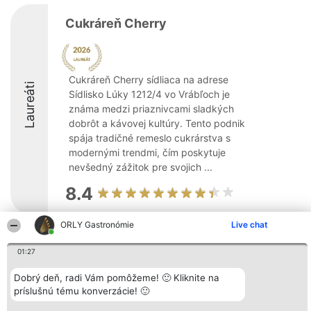
Cukráreň Cherry
Cukráreň Cherry sídliaca na adrese
Laureáti
Sídlisko Lúky 1212/4 vo Vrábľoch je
známa medzi priaznivcami sladkých
dobrôt a kávovej kultúry. Tento podnik
spája tradičné remeslo cukrárstva s
modernými trendmi, čím poskytuje
nevšedný zážitok pre svojich ...
8.4
ORLY Gastronómie
Live chat
Organizátor hodnotenia
Hodnotenie
Kontakt
01:27
Bright Side Solutions sp. z o.
Laureáti
Kontakt
o. sp. k.
Lista
ul. Ruska 22
wszystkich
Dobrý deň, radi Vám pomôžeme! 🙂 Kliknite na
Wrocław 50-079
Laureatów
príslušnú tému konverzácie! 🙂
KRS 0000749100 | Regon
Podmienky
381313360 | NIP 8943132676
Obchodné