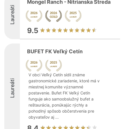
Mongel Ranch - Nitrianska Streda
Laureáti
9.5
BUFET FK Veľký Cetín
V obci Veľký Cetín sídli známe
Laureáti
gastronomické zariadenie, ktoré má v
miestnej komunite významné
postavenie. Bufet FK Veľký Cetín
funguje ako samoobslužný bufet a
reštaurácia, ponúkajúc rýchly a
pohodlný spôsob občerstvenia pre
obyvateľov aj ...
8.4