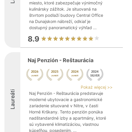
miesto, ktoré zabezpečuje výnimočný
kulinársky zážitok. Je situovaná na
štvrtom podlaží budovy Central Office
na Dunajskom nábreží, odkiaľ je
dostupný panoramatický výhľad ...
8.9
Naj Penzión - Reštaurácia
Pokaż więcej >>
Laureáti
Naj Penzión - Reštaurácia predstavuje
moderné ubytovacie a gastronomické
zariadenie situované v Nitre, v časti
Horné Krškany. Tento penzión ponúka
nadštandardné izby a apartmány, ktoré
sú vybavené klimatizáciou, vlastnou
kúpeľňou, posedením, ...