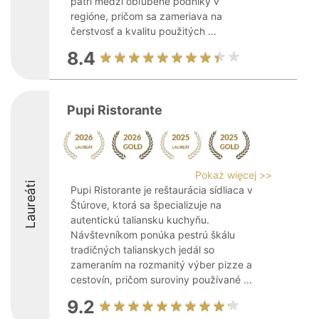
patrí medzi obľúbené podniky v
regióne, pričom sa zameriava na
čerstvosť a kvalitu použitých ...
8.4
Pupi Ristorante
Pokaż więcej >>
Laureáti
Pupi Ristorante je reštaurácia sídliaca v
Štúrove, ktorá sa špecializuje na
autentickú taliansku kuchyňu.
Návštevníkom ponúka pestrú škálu
tradičných talianskych jedál so
zameraním na rozmanitý výber pizze a
cestovín, pričom suroviny používané ...
9.2