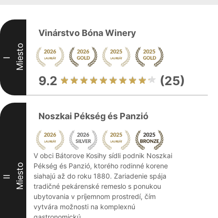
Vinárstvo Bóna Winery
Miesto
I
9.2
(25)
Noszkai Pékség és Panzió
V obci Bátorove Kosihy sídli podnik Noszkai
Pékség és Panzió, ktorého rodinné korene
Miesto
siahajú až do roku 1880. Zariadenie spája
II
tradičné pekárenské remeslo s ponukou
ubytovania v príjemnom prostredí, čím
vytvára možnosti na komplexnú
gastronomickú ...