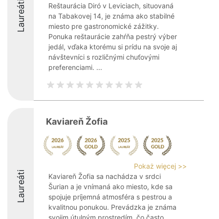
Laureáti
Reštaurácia Diró v Leviciach, situovaná
na Tabakovej 14, je známa ako stabilné
miesto pre gastronomické zážitky.
Ponuka reštaurácie zahŕňa pestrý výber
jedál, vďaka ktorému si prídu na svoje aj
návštevníci s rozličnými chuťovými
preferenciami. ...
Kaviareň Žofia
Pokaż więcej >>
Laureáti
Kaviareň Žofia sa nachádza v srdci
Šurian a je vnímaná ako miesto, kde sa
spojuje príjemná atmosféra s pestrou a
kvalitnou ponukou. Prevádzka je známa
svojim útulným prostredím, čo často