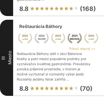
8.8
(168)
Reštaurácia Báthory
Pokaż więcej >>
Miesto
Reštaurácia Báthory sídli v obci Bátorove
III
Kosihy a patrí medzi populárne podniky pre
vyznávačov kvalitnej gastronómie. Prevádzka
ponúka príjemné prostredie, v ktorom je
možné vychutnať si rozmanitý výber jedál.
Rozsiahly jedálny lístok zahŕňa ...
8.8
(70)