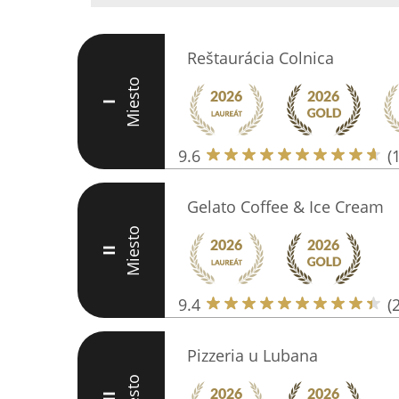
Reštaurácia Colnica
Miesto
I
9.6
(
Gelato Coffee & Ice Cream
Miesto
II
9.4
(
Pizzeria u Lubana