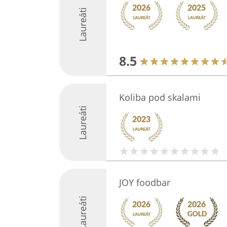
Laureáti
8.5
Koliba pod skalami
Laureáti
JOY foodbar
Laureáti