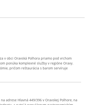
za v obci Oravská Polhora priamo pod vrchom
íkom ponúka komplexné služby v regióne Oravy.
nómie, pričom reštaurácia s barom servíruje
na adrese Hlavná 449/396 v Oravskej Polhore, na
ednota, a patrí k populárnym gastronomickým