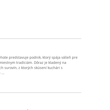
ehote predstavuje podnik, ktorý spája vášeň pre
miestnym tradíciám. Dôraz je kladený na
ch surovín, z ktorých skúsení kuchári s
...