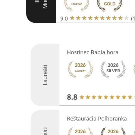
Miesto
III
9.0
(
Hostinec Babia hora
Laureáti
8.8
Reštaurácia Polhoranka