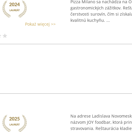
Pizza Milano sa nachádza na Ob
gastronomických zážitkov. Rešta
čerstvosti surovín, čím si získ
kvalitnú kuchyňu. ...
Pokaż więcej >>
Na adrese Ladislava Novomesk
názvom JOY foodbar, ktorá pri
stravovania. Reštaurácia kladi