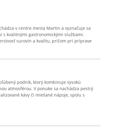
hádza v centre mesta Martin a vyznačuje sa
í s kvalitnými gastronomickými službami.
rstvosť surovín a kvalitu, pričom pri príprave
obľúbený podnik, ktorý kombinuje vysokú
nou atmosférou. V ponuke sa nachádza pestrý
ializované kávy či miešané nápoje, spolu s