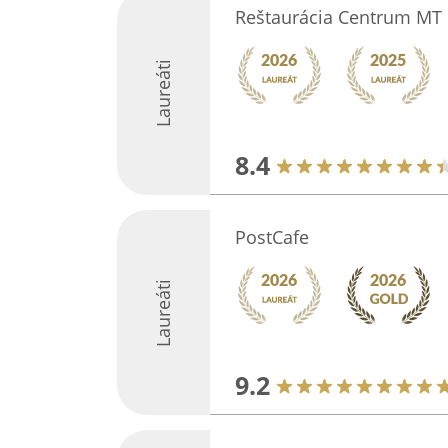
Reštaurácia Centrum MT
Laureáti
8.4
PostCafe
Laureáti
9.2