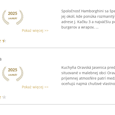
Spoločnosť Hamborghini sa špec
jej okolí, kde ponúka rozmanitý
adrese J. Kačku 3 a najväčšiu 
burgerov a wrapov, ...
Pokaż więcej >>
a
Kuchyňa Oravská Jasenica pred
situované v malebnej obci Orav
príjemnej atmosfére patrí medz
oceňujú najmä chuťové vlastnost
Pokaż więcej >>