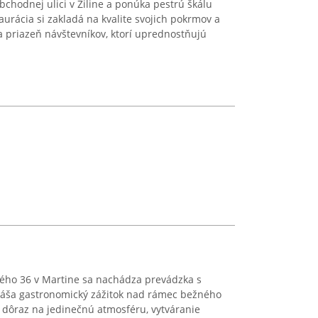
chodnej ulici v Žiline a ponúka pestrú škálu
urácia si zakladá na kvalite svojich pokrmov a
ala priazeň návštevníkov, ktorí uprednostňujú
ého 36 v Martine sa nachádza prevádzka s
náša gastronomický zážitok nad rámec bežného
e dôraz na jedinečnú atmosféru, vytváranie