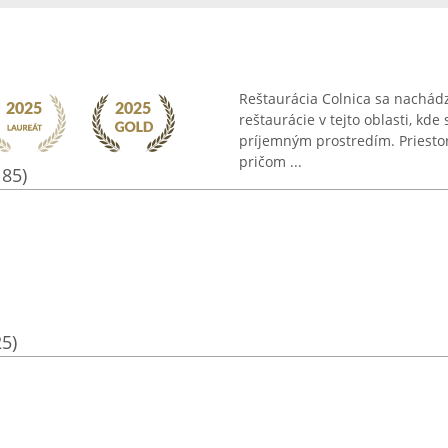
Reštaurácia Colnica sa nachád
reštaurácie v tejto oblasti, kd
príjemným prostredím. Priestor
pričom ...
185)
25)