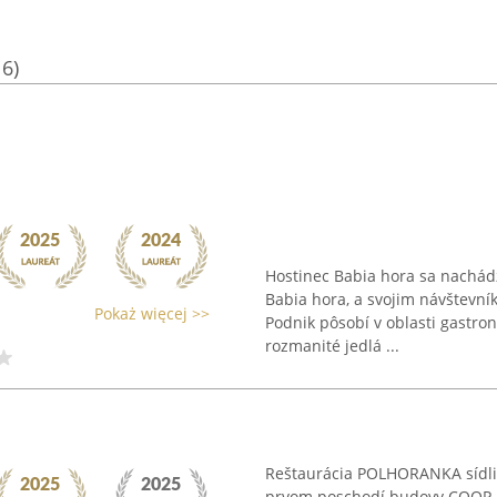
16)
Hostinec Babia hora sa nachád
Babia hora, a svojim návštevn
Pokaż więcej >>
Podnik pôsobí v oblasti gastro
rozmanité jedlá ...
Reštaurácia POLHORANKA sídli 
prvom poschodí budovy COOP J