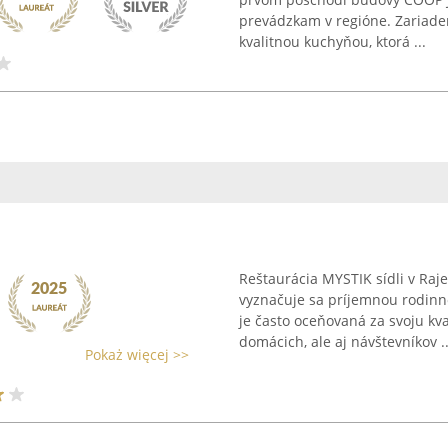
prevádzkam v regióne. Zariade
kvalitnou kuchyňou, ktorá ...
Reštaurácia MYSTIK sídli v Raj
vyznačuje sa príjemnou rodinn
je často oceňovaná za svoju kv
domácich, ale aj návštevníkov ..
Pokaż więcej >>