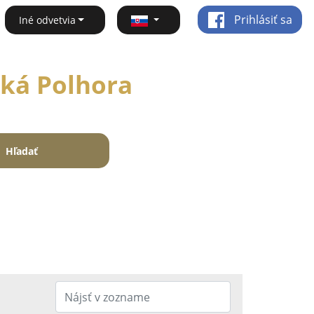
Prihlásiť sa
Iné odvetvia
ská Polhora
Hľadať