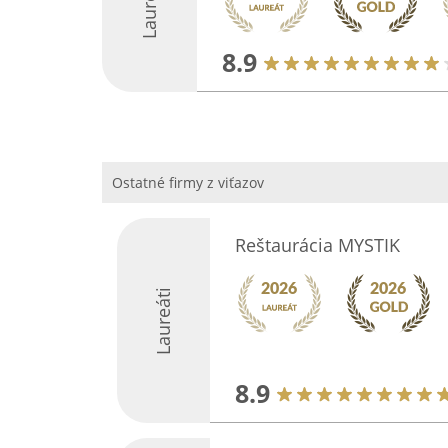
Laureáti
8.9
Ostatné firmy z viťazov
Reštaurácia MYSTIK
Laureáti
8.9