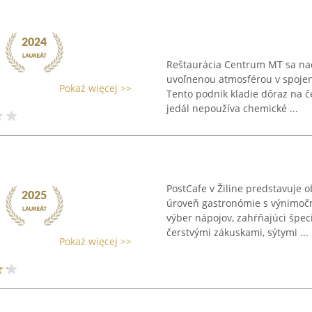
Reštaurácia Centrum MT sa nac
uvoľnenou atmosférou v spojen
Pokaż więcej >>
Tento podnik kladie dôraz na če
jedál nepoužíva chemické ...
PostCafe v Žiline predstavuje 
úroveň gastronómie s výnimoč
výber nápojov, zahŕňajúci špec
čerstvými zákuskami, sýtymi ...
Pokaż więcej >>