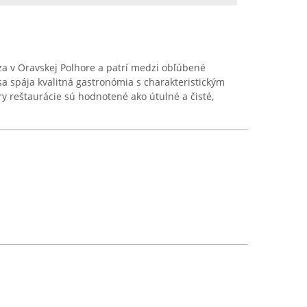
za v Oravskej Polhore a patrí medzi obľúbené
e sa spája kvalitná gastronómia s charakteristickým
y reštaurácie sú hodnotené ako útulné a čisté,