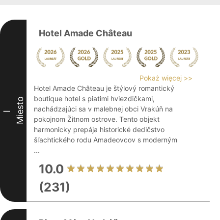
Hotel Amade Château
Pokaż więcej >>
Hotel Amade Château je štýlový romantický
boutique hotel s piatimi hviezdičkami,
Miesto
nachádzajúci sa v malebnej obci Vrakúň na
I
pokojnom Žitnom ostrove. Tento objekt
harmonicky prepája historické dedičstvo
šľachtického rodu Amadeovcov s moderným
...
10.0
(231)