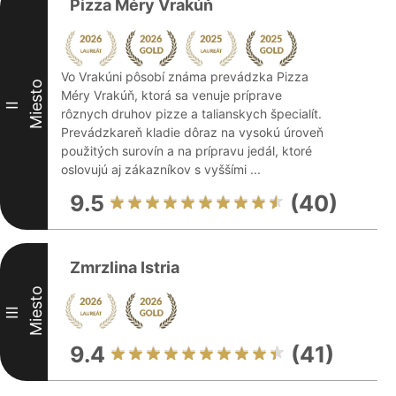
Pizza Méry Vrakúň
Vo Vrakúni pôsobí známa prevádzka Pizza
Miesto
Méry Vrakúň, ktorá sa venuje príprave
II
rôznych druhov pizze a talianskych špecialít.
Prevádzkareň kladie dôraz na vysokú úroveň
použitých surovín a na prípravu jedál, ktoré
oslovujú aj zákazníkov s vyššími ...
9.5
(40)
Zmrzlina Istria
Miesto
III
9.4
(41)